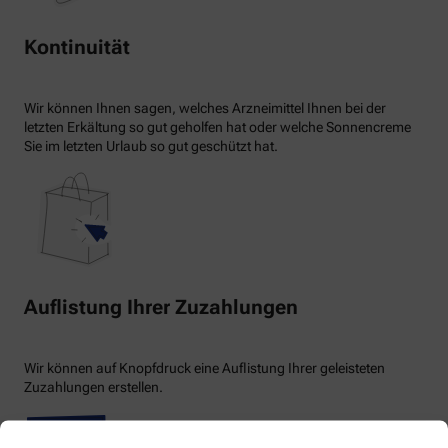
Kontinuität
Wir können Ihnen sagen, welches Arzneimittel Ihnen bei der
letzten Erkältung so gut geholfen hat oder welche Sonnencreme
Sie im letzten Urlaub so gut geschützt hat.
Auflistung Ihrer Zuzahlungen
Wir können auf Knopfdruck eine Auflistung Ihrer geleisteten
Zuzahlungen erstellen.