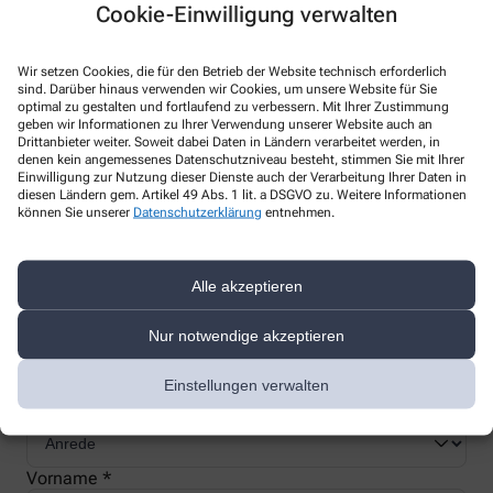
Cookie-Einwilligung verwalten
Wir setzen Cookies, die für den Betrieb der Website technisch erforderlich
sind. Darüber hinaus verwenden wir Cookies, um unsere Website für Sie
Nachweis Ihrer Befreiung
optimal zu gestalten und fortlaufend zu verbessern. Mit Ihrer Zustimmung
geben wir Informationen zu Ihrer Verwendung unserer Website auch an
Drittanbieter weiter. Soweit dabei Daten in Ländern verarbeitet werden, in
denen kein angemessenes Datenschutzniveau besteht, stimmen Sie mit Ihrer
Wenn Sie einen Ausweis über die Befreiung der gesetzlichen
Einwilligung zur Nutzung dieser Dienste auch der Verarbeitung Ihrer Daten in
diesen Ländern gem. Artikel 49 Abs. 1 lit. a DSGVO zu. Weitere Informationen
Zuzahlung haben, können wir diese Info speichern und Sie
können Sie unserer
Datenschutzerklärung
entnehmen.
müssen Ihren Ausweis nicht immer vorzeigen.
Alle akzeptieren
Kundenkarte beantragen
Nur notwendige akzeptieren
Jetzt schnell und einfach online beantragen und beim nächsten
Besuch bei uns in der Apotheke abholen.
Einstellungen verwalten
Anrede
Vorname *