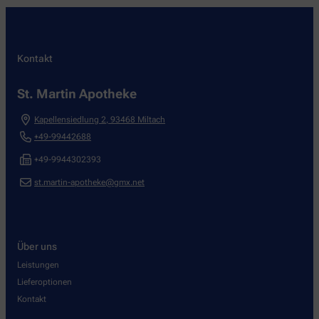
Kontakt
St. Martin Apotheke
Kapellensiedlung 2
,
93468
Miltach
+49-99442688
+49-9944302393
st.martin-apotheke@gmx.net
Über uns
Leistungen
Lieferoptionen
Kontakt