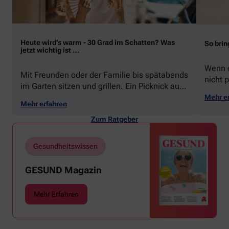
Heute wird’s warm - 30 Grad im Schatten? Was
So brin
jetzt wichtig ist …
Wenn d
Mit Freunden oder der Familie bis spätabends
nicht p
im Garten sitzen und grillen. Ein Picknick auf
zeigen
der Stadtparkwiese. Mit dem Paddelboot über
Mehr e
welche
Mehr erfahren
den See gleiten oder eine Radtour durch die
Schwu
blühende Landschaft unternehmen … Der
Zum Ratgeber
Sommer beschert uns viele Glücksmomente.
Doch manchmal macht er uns auch ganz
Gesundheitswissen
schön zu schaffen. Wenn die Temperaturen
tagsüber auf mehr als 30 Grad klettern und
GESUND Magazin
uns warme Tropennächte den Schlaf rauben,
sehnen wir uns oft nach einem erfrischenden
Mehr Erfahren
Regenschauer und Abkühlung.