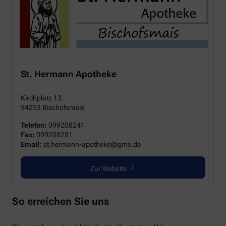
St. Hermann Apotheke
Kirchplatz 13
94253 Bischofsmais
Telefon:
099208241
Fax:
099208281
Email:
st.hermann-apotheke@gmx.de
Zur Website
So erreichen Sie uns