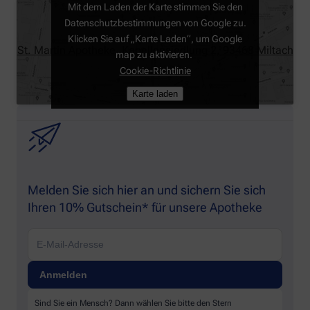
Mit dem Laden der Karte stimmen Sie den
Datenschutzbestimmungen von Google zu.
Klicken Sie auf „Karte Laden“, um Google
St. Martin Apotheke, Kapellensiedlung 2, 93468 Miltach
map zu aktivieren.
Cookie-Richtlinie
Karte laden
Melden Sie sich hier an und sichern Sie sich
Ihren 10% Gutschein* für unsere Apotheke
Sind Sie ein Mensch? Dann wählen Sie bitte
den Stern